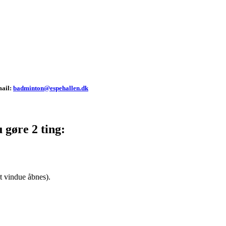
mail:
badminton@espehallen.dk
 gøre 2 ting:
 vindue åbnes).