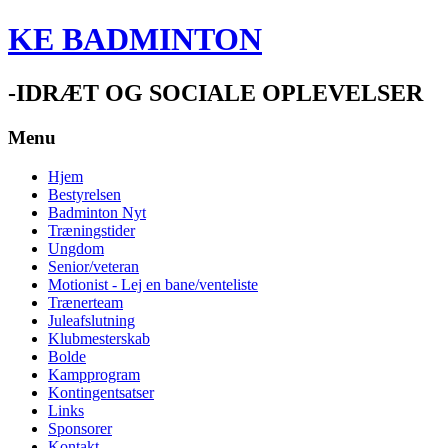
KE BADMINTON
-IDRÆT OG SOCIALE OPLEVELSER
Menu
Hjem
Bestyrelsen
Badminton Nyt
Træningstider
Ungdom
Senior/veteran
Motionist - Lej en bane/venteliste
Trænerteam
Juleafslutning
Klubmesterskab
Bolde
Kampprogram
Kontingentsatser
Links
Sponsorer
Kontakt