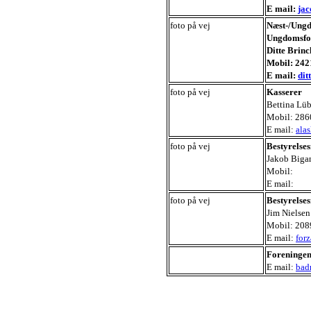
E mail:
ja
foto på vej
Næst-/Ung
Ungdomsf
Ditte Brinc
Mobil: 242
E mail:
dit
foto på vej
Kasserer
Bettina Lüb
Mobil: 286
E mail:
ala
foto på vej
Bestyrelse
Jakob Biga
Mobil:
E mail:
foto på vej
Bestyrelse
Jim Nielsen
Mobil: 208
E mail:
for
Foreningen
E mail:
bad